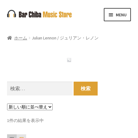
ナ
コ
MENU
ビ
ン
ゲ
テ
ー
ン
ホーム
Julian Lennon / ジュリアン・レノン
シ
ツ
ョ
へ
ン
ス
へ
キ
ス
ッ
キ
プ
検
ッ
索:
プ
1件の結果を表示中