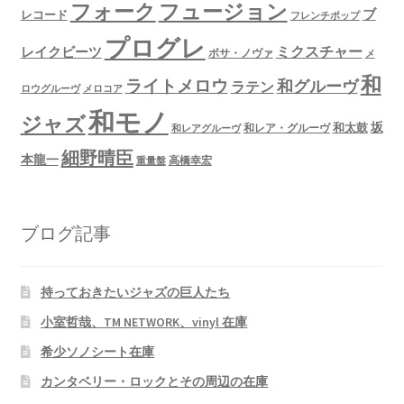
フュージョン
フォーク
ブ
レコード
フレンチポップ
プログレ
ミクスチャー
レイクビーツ
ボサ・ノヴァ
メ
和
ライトメロウ
和グルーヴ
ラテン
ロウグルーヴ
メロコア
和モノ
ジャズ
坂
和太鼓
和レア・グルーヴ
和レアグルーヴ
細野晴臣
本龍一
高橋幸宏
重量盤
ブログ記事
持っておきたいジャズの巨人たち
小室哲哉、TM NETWORK、vinyl 在庫
希少ソノシート在庫
カンタベリー・ロックとその周辺の在庫