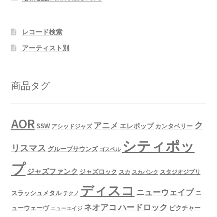
レコード検索
アーティスト別
商品タグ
AOR
ク
アニメ
SSW
エレポップ
カンタベリー
アシッドジャズ
シティポッ
リスマス
グループサウンズ
ゴスペル
プ
ジャズファンク
ジャズロック
スタジオジブリ
スカ
スカパンク
ディスコ
ニューウェイブ
スラッシュメタル
ニ
テクノ
ネオアコ
ハードロック
ューウェーヴ
ピクチャー
ニューエイジ