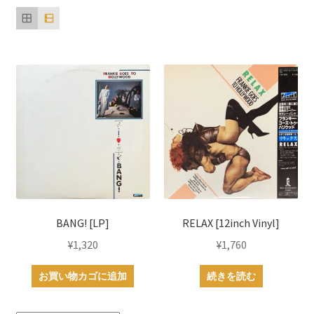
い
順
BANG! [LP]
RELAX [12inch Vinyl]
¥
1,320
¥
1,760
お買い物カゴに追加
続きを読む