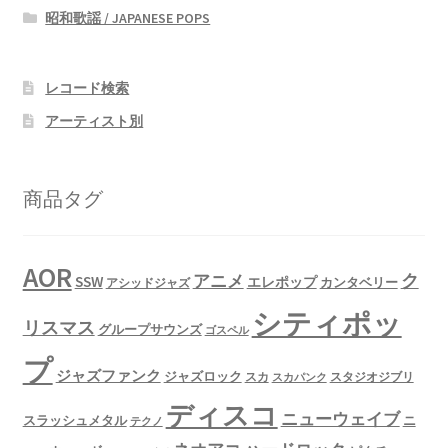
昭和歌謡 / JAPANESE POPS
レコード検索
アーティスト別
商品タグ
AOR
ク
アニメ
SSW
エレポップ
カンタベリー
アシッドジャズ
シティポッ
リスマス
グループサウンズ
ゴスペル
プ
ジャズファンク
ジャズロック
スタジオジブリ
スカ
スカパンク
ディスコ
ニューウェイブ
スラッシュメタル
ニ
テクノ