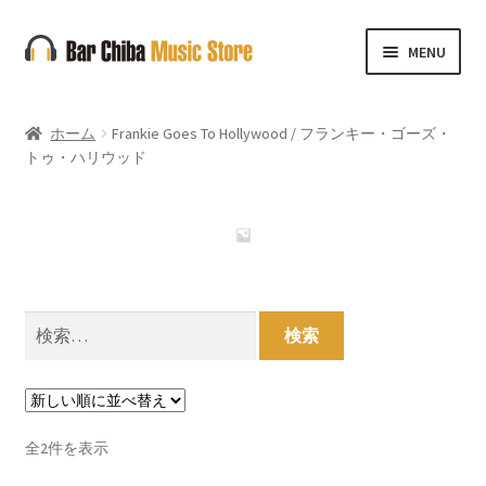
ナ
コ
MENU
ビ
ン
ゲ
テ
ー
ン
ホーム
Frankie Goes To Hollywood / フランキー・ゴーズ・
シ
ツ
トゥ・ハリウッド
ョ
へ
ン
ス
へ
キ
ス
ッ
キ
プ
ッ
検
プ
索:
新
全2件を表示
し