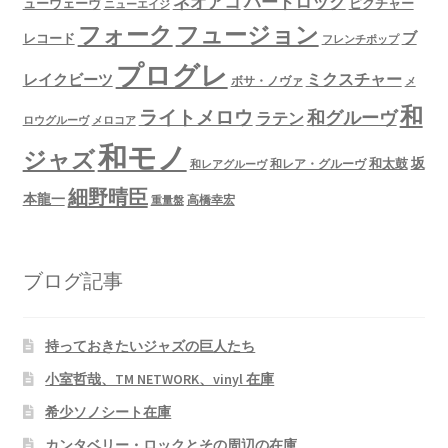
ネオアコ
ハードロック
ューウェーヴ
ピクチャー
ニューエイジ
フュージョン
フォーク
ブ
レコード
フレンチポップ
プログレ
ミクスチャー
レイクビーツ
ボサ・ノヴァ
メ
和
ライトメロウ
和グルーヴ
ラテン
ロウグルーヴ
メロコア
和モノ
ジャズ
坂
和太鼓
和レア・グルーヴ
和レアグルーヴ
細野晴臣
本龍一
高橋幸宏
重量盤
ブログ記事
持っておきたいジャズの巨人たち
小室哲哉、TM NETWORK、vinyl 在庫
希少ソノシート在庫
カンタベリー・ロックとその周辺の在庫