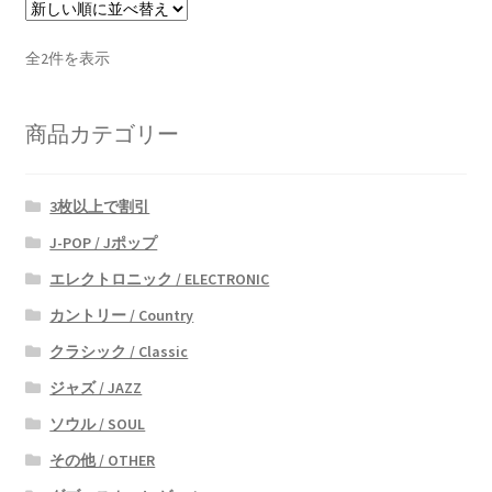
新
全2件を表示
し
い
商品カテゴリー
順
3枚以上で割引
J-POP / Jポップ
エレクトロニック / ELECTRONIC
カントリー / Country
クラシック / Classic
ジャズ / JAZZ
ソウル / SOUL
その他 / OTHER