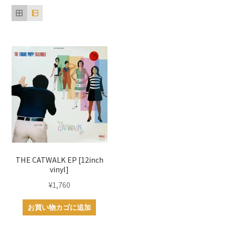
THE CATWALK EP [12inch
vinyl]
¥
1,760
お買い物カゴに追加