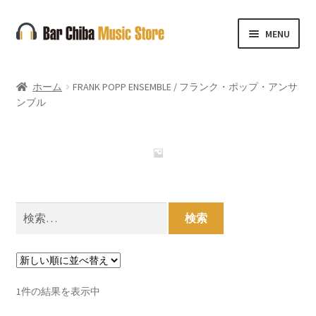
ナ
コ
MENU
ビ
ン
ゲ
テ
ー
ン
ホーム
FRANK POPP ENSEMBLE / フランク・ポップ・アンサ
シ
ツ
ンブル
ョ
へ
ン
ス
へ
キ
ス
ッ
キ
プ
ッ
検
プ
索:
1件の結果を表示中