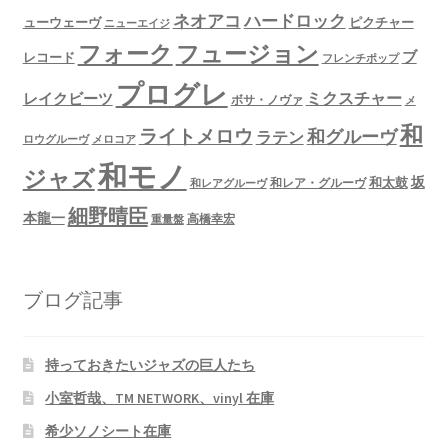
ネオアコ
ハードロック
ューウェーヴ
ピクチャー
ニューエイジ
フュージョン
フォーク
ブ
レコード
フレンチポップ
プログレ
ミクスチャー
レイクビーツ
ボサ・ノヴァ
メ
和
ライトメロウ
和グルーヴ
ラテン
ロウグルーヴ
メロコア
和モノ
ジャズ
坂
和太鼓
和レア・グルーヴ
和レアグルーヴ
細野晴臣
本龍一
高橋幸宏
重量盤
ブログ記事
持っておきたいジャズの巨人たち
小室哲哉、TM NETWORK、vinyl 在庫
希少ソノシート在庫