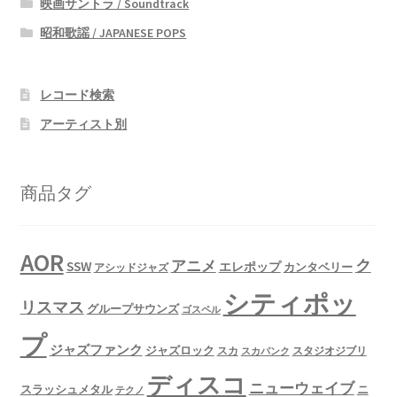
映画サントラ / Soundtrack
昭和歌謡 / JAPANESE POPS
レコード検索
アーティスト別
商品タグ
AOR
ク
アニメ
SSW
エレポップ
カンタベリー
アシッドジャズ
シティポッ
リスマス
グループサウンズ
ゴスペル
プ
ジャズファンク
ジャズロック
スタジオジブリ
スカ
スカパンク
ディスコ
ニューウェイブ
スラッシュメタル
ニ
テクノ