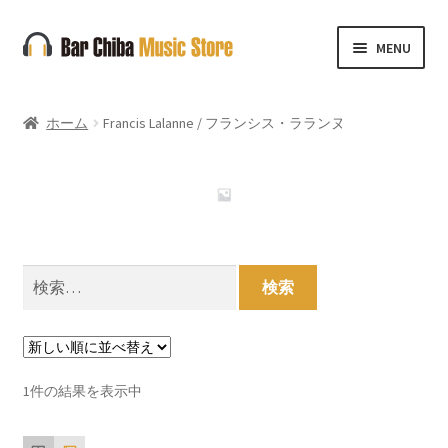
ナ
コ
MENU
ビ
ン
ゲ
テ
ー
ン
ホーム
Francis Lalanne / フランシス・ラランヌ
シ
ツ
ョ
へ
ン
ス
へ
キ
ス
ッ
キ
プ
検
ッ
索:
プ
1件の結果を表示中