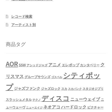
レコード検索
アーティスト別
商品タグ
AOR
ク
アニメ
SSW
エレポップ
カンタベリー
アシッドジャズ
シティポッ
リスマス
グループサウンズ
ゴスペル
プ
ジャズファンク
ジャズロック
スタジオジブリ
スカ
スカパンク
ディスコ
ニューウェイブ
スラッシュメタル
ニ
テクノ
ネオアコ
ハードロック
ューウェーヴ
ピクチャー
ニューエイジ