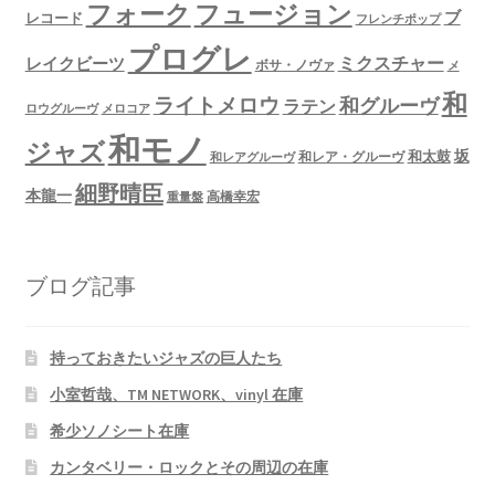
フュージョン
フォーク
ブ
レコード
フレンチポップ
プログレ
ミクスチャー
レイクビーツ
ボサ・ノヴァ
メ
和
ライトメロウ
和グルーヴ
ラテン
ロウグルーヴ
メロコア
和モノ
ジャズ
坂
和太鼓
和レア・グルーヴ
和レアグルーヴ
細野晴臣
本龍一
高橋幸宏
重量盤
ブログ記事
持っておきたいジャズの巨人たち
小室哲哉、TM NETWORK、vinyl 在庫
希少ソノシート在庫
カンタベリー・ロックとその周辺の在庫