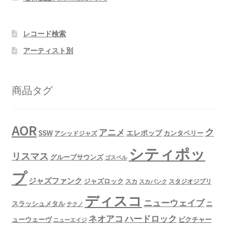
レコード検索
アーティスト別
商品タグ
AOR
ク
アニメ
SSW
エレポップ
カンタベリー
アシッドジャズ
シティポッ
リスマス
グループサウンズ
ゴスペル
プ
ジャズファンク
ジャズロック
スタジオジブリ
スカ
スカパンク
ディスコ
ニューウェイブ
スラッシュメタル
ニ
テクノ
ネオアコ
ハードロック
ューウェーヴ
ピクチャー
ニューエイジ