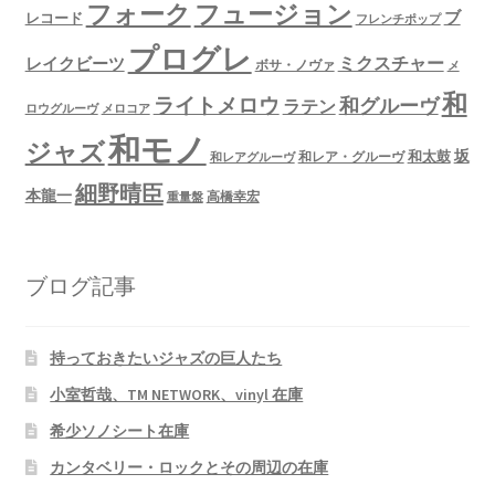
フュージョン
フォーク
ブ
レコード
フレンチポップ
プログレ
ミクスチャー
レイクビーツ
ボサ・ノヴァ
メ
和
ライトメロウ
和グルーヴ
ラテン
ロウグルーヴ
メロコア
和モノ
ジャズ
坂
和太鼓
和レア・グルーヴ
和レアグルーヴ
細野晴臣
本龍一
高橋幸宏
重量盤
ブログ記事
持っておきたいジャズの巨人たち
小室哲哉、TM NETWORK、vinyl 在庫
希少ソノシート在庫
カンタベリー・ロックとその周辺の在庫