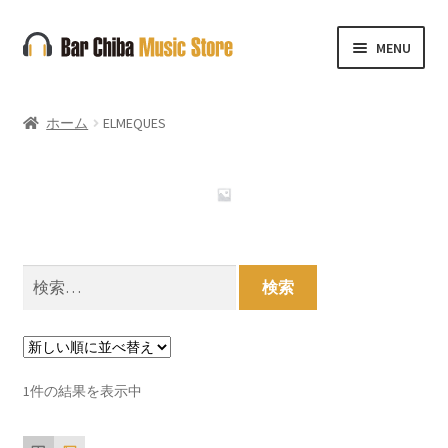
ナ
コ
MENU
ビ
ン
ゲ
テ
ー
ン
ホーム
ELMEQUES
シ
ツ
ョ
へ
ン
ス
へ
キ
ス
ッ
キ
プ
検
ッ
索:
プ
1件の結果を表示中