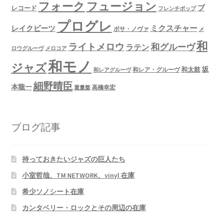
フュージョン
フォーク
ブ
レコード
フレンチポップ
プログレ
ミクスチャー
レイクビーツ
ボサ・ノヴァ
メ
和
ライトメロウ
和グルーヴ
ラテン
ロウグルーヴ
メロコア
和モノ
ジャズ
坂
和太鼓
和レア・グルーヴ
和レアグルーヴ
細野晴臣
本龍一
高橋幸宏
重量盤
ブログ記事
持っておきたいジャズの巨人たち
小室哲哉、TM NETWORK、vinyl 在庫
希少ソノシート在庫
カンタベリー・ロックとその周辺の在庫