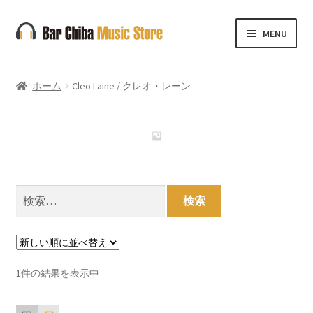
ナ
コ
MENU
ビ
ン
ゲ
テ
ー
ン
ホーム
Cleo Laine / クレオ・レーン
シ
ツ
ョ
へ
ン
ス
へ
キ
ス
ッ
キ
プ
検
ッ
索:
プ
1件の結果を表示中