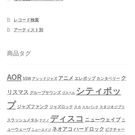
レコード検索
アーティスト別
商品タグ
AOR
ク
アニメ
SSW
エレポップ
カンタベリー
アシッドジャズ
シティポッ
リスマス
グループサウンズ
ゴスペル
プ
ジャズファンク
ジャズロック
スタジオジブリ
スカ
スカパンク
ディスコ
ニューウェイブ
スラッシュメタル
ニ
テクノ
ネオアコ
ハードロック
ューウェーヴ
ピクチャー
ニューエイジ