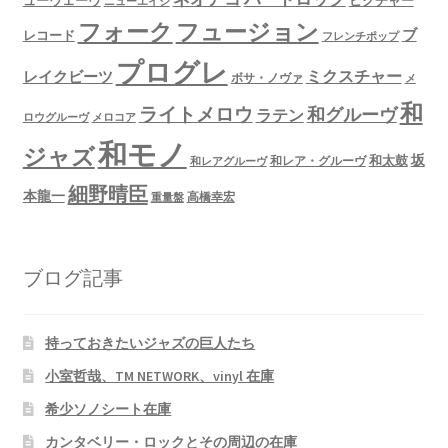
ニューエイジ
フュージョン
フォーク
ブ
レコード
フレンチポップ
プログレ
ミクスチャー
レイクビーツ
ボサ・ノヴァ
メ
和
ライトメロウ
和グルーヴ
ラテン
ロウグルーヴ
メロコア
和モノ
ジャズ
坂
和太鼓
和レア・グルーヴ
和レアグルーヴ
細野晴臣
本龍一
高橋幸宏
重量盤
ブログ記事
持っておきたいジャズの巨人たち
小室哲哉、TM NETWORK、vinyl 在庫
希少ソノシート在庫
カンタベリー・ロックとその周辺の在庫