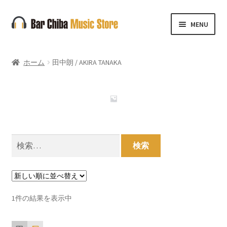
ナ
コ
MENU
ビ
ン
ゲ
テ
ー
ン
ホーム
田中朗 / AKIRA TANAKA
シ
ツ
ョ
へ
ン
ス
へ
キ
ス
ッ
キ
プ
検
ッ
索:
プ
1件の結果を表示中