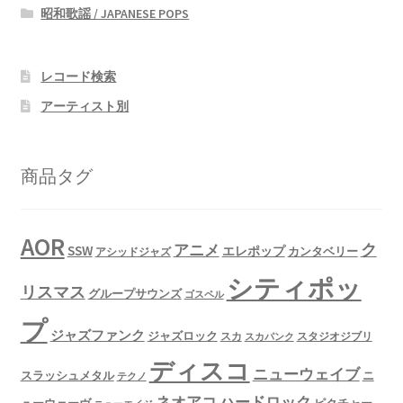
昭和歌謡 / JAPANESE POPS
レコード検索
アーティスト別
商品タグ
AOR
ク
アニメ
SSW
エレポップ
カンタベリー
アシッドジャズ
シティポッ
リスマス
グループサウンズ
ゴスペル
プ
ジャズファンク
ジャズロック
スタジオジブリ
スカ
スカパンク
ディスコ
ニューウェイブ
スラッシュメタル
ニ
テクノ
ネオアコ
ハードロック
ューウェーヴ
ピクチャー