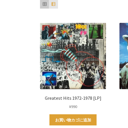
い
順
Greatest Hits 1972-1978 [LP]
¥
990
お買い物カゴに追加