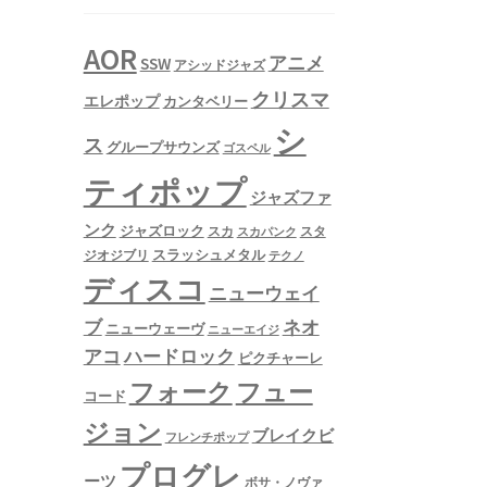
AOR
アニメ
SSW
アシッドジャズ
クリスマ
エレポップ
カンタベリー
シ
ス
グループサウンズ
ゴスペル
ティポップ
ジャズファ
ンク
ジャズロック
スタ
スカ
スカパンク
スラッシュメタル
ジオジブリ
テクノ
ディスコ
ニューウェイ
ネオ
ブ
ニューウェーヴ
ニューエイジ
アコ
ハードロック
ピクチャーレ
フュー
フォーク
コード
ジョン
ブレイクビ
フレンチポップ
プログレ
ーツ
ボサ・ノヴァ