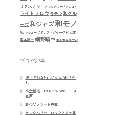
ミクスチャー
メロウグルーヴ
メロコア
ライトメロウ
和グル
ラテン
和モノ
和ジャズ
ーヴ
和太鼓
和レア・グルーヴ
和レアグルーヴ
細野晴臣
坂本龍一
高橋幸宏
重量盤
ブログ記事
持っておきたいジャズの巨人た
ち
小室哲哉、TM NETWORK、vinyl
在庫
希少ソノシート在庫
カンタベリー・ロックとその周