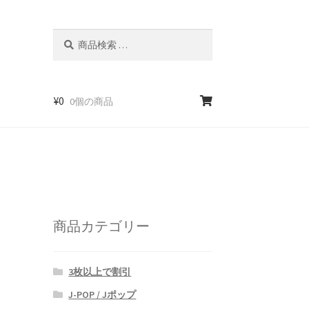
検
検
索
索
対
象:
¥
0
0個の商品
商品カテゴリー
3枚以上で割引
J-POP / Jポップ