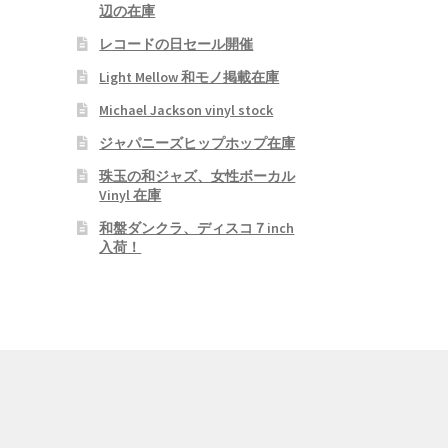
辺の在庫
レコードの日セール開催
Light Mellow 和モノ掲載在庫
Michael Jackson vinyl stock
ジャパニーズヒップホップ在庫
珠玉の和ジャズ、女性ボーカル
Vinyl 在庫
和盤ダンクラ、ディスコ７inch
入荷！