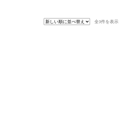
新
全3件を表示
し
い
順