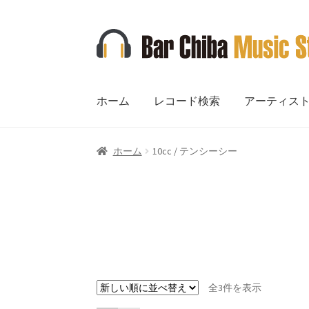
ナ
コ
ビ
ン
ゲ
テ
ー
ン
ホーム
レコード検索
アーティス
シ
ツ
ョ
へ
ン
ス
ホーム
10cc / テンシーシー
へ
キ
ス
ッ
キ
プ
ッ
プ
新
全3件を表示
し