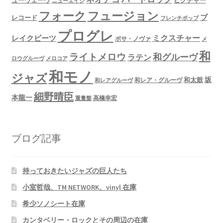
ニューエイジ
フュージョン
フォーク
ブ
レコード
フレンチポップ
プログレ
ミクスチャー
レイクビーツ
ボサ・ノヴァ
メ
和
ライトメロウ
和グルーヴ
ラテン
ロウグルーヴ
メロコア
和モノ
ジャズ
坂
和太鼓
和レア・グルーヴ
和レアグルーヴ
細野晴臣
本龍一
高橋幸宏
重量盤
ブログ記事
持っておきたいジャズの巨人たち
小室哲哉、TM NETWORK、vinyl 在庫
希少ソノシート在庫
カンタベリー・ロックとその周辺の在庫