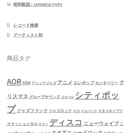
昭和歌謡 / JAPANESE POPS
レコード検索
アーティスト別
商品タグ
AOR
ク
アニメ
SSW
エレポップ
カンタベリー
アシッドジャズ
シティポッ
リスマス
グループサウンズ
ゴスペル
プ
ジャズファンク
ジャズロック
スタジオジブリ
スカ
スカパンク
ディスコ
ニューウェイブ
スラッシュメタル
ニ
テクノ
ネオアコ
ハードロック
ューウェーヴ
ピクチャー