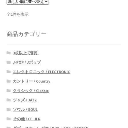
新
全2件を表示
し
い
商品カテゴリー
順
3枚以上で割引
J-POP / Jポップ
エレクトロニック / ELECTRONIC
カントリー / Country
クラシック / Classic
ジャズ / JAZZ
ソウル / SOUL
その他 / OTHER