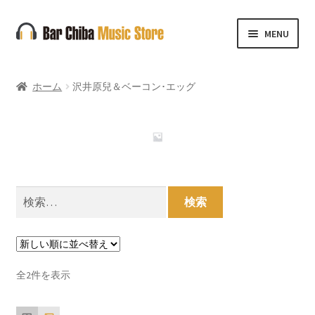
ナ
コ
MENU
ビ
ン
ゲ
テ
ー
ン
ホーム
沢井原兒＆ベーコン･エッグ
シ
ツ
ョ
へ
ン
ス
へ
キ
ス
ッ
キ
プ
検
ッ
索:
プ
新
全2件を表示
し
い