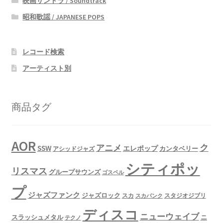
映画サントラ / Soundtrack
昭和歌謡 / JAPANESE POPS
レコード検索
アーティスト別
商品タグ
AOR
ク
アニメ
SSW
エレポップ
カンタベリー
アシッドジャズ
シティポッ
リスマス
グループサウンズ
ゴスペル
プ
ジャズファンク
ジャズロック
スタジオジブリ
スカ
スカパンク
ディスコ
ニューウェイブ
スラッシュメタル
ニ
テクノ