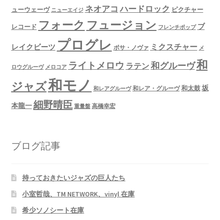
ネオアコ
ハードロック
ューウェーヴ
ピクチャー
ニューエイジ
フュージョン
フォーク
ブ
レコード
フレンチポップ
プログレ
ミクスチャー
レイクビーツ
ボサ・ノヴァ
メ
和
ライトメロウ
和グルーヴ
ラテン
ロウグルーヴ
メロコア
和モノ
ジャズ
坂
和太鼓
和レア・グルーヴ
和レアグルーヴ
細野晴臣
本龍一
高橋幸宏
重量盤
ブログ記事
持っておきたいジャズの巨人たち
小室哲哉、TM NETWORK、vinyl 在庫
希少ソノシート在庫