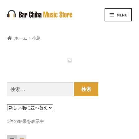
ナ
コ
MENU
ビ
ン
ゲ
テ
ー
ン
ホーム
小島
シ
ツ
ョ
へ
ン
ス
へ
キ
ス
ッ
キ
プ
検
ッ
索:
プ
1件の結果を表示中