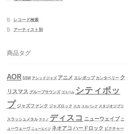
レコード検索
アーティスト別
商品タグ
AOR
ク
アニメ
SSW
エレポップ
カンタベリー
アシッドジャズ
シティポッ
リスマス
グループサウンズ
ゴスペル
プ
ジャズファンク
ジャズロック
スタジオジブリ
スカ
スカパンク
ディスコ
ニューウェイブ
スラッシュメタル
ニ
テクノ
ネオアコ
ハードロック
ューウェーヴ
ピクチャー
ニューエイジ