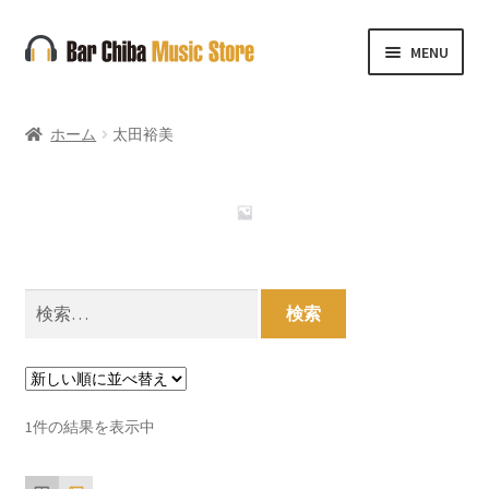
ナ
コ
MENU
ビ
ン
ゲ
テ
ー
ン
ホーム
太田裕美
シ
ツ
ョ
へ
ン
ス
へ
キ
ス
ッ
キ
プ
検
ッ
索:
プ
1件の結果を表示中