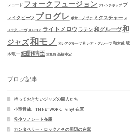
フュージョン
フォーク
ブ
レコード
フレンチポップ
プログレ
ミクスチャー
レイクビーツ
ボサ・ノヴァ
メ
和
ライトメロウ
和グルーヴ
ラテン
ロウグルーヴ
メロコア
和モノ
ジャズ
坂
和太鼓
和レア・グルーヴ
和レアグルーヴ
細野晴臣
本龍一
高橋幸宏
重量盤
ブログ記事
持っておきたいジャズの巨人たち
小室哲哉、TM NETWORK、vinyl 在庫
希少ソノシート在庫
カンタベリー・ロックとその周辺の在庫