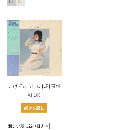
こけてぃっしゅ [LP] 帯付
¥
1,100
続きを読む